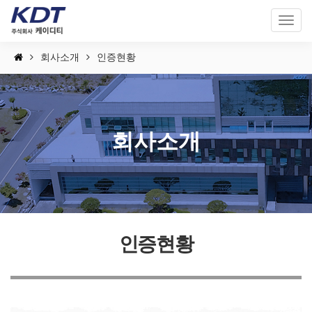
Toggl
naviga
회사소개
인증현황
회사소개
인증현황
본문