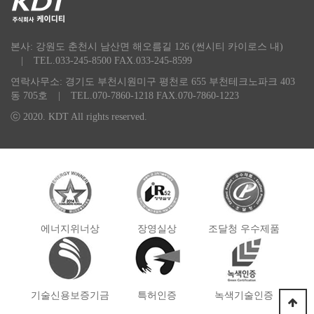
본사: 강원도 춘천시 남산면 해오름길 126 (썬시티 카이로스 내)
|
TEL.033-245-8500 FAX.033-245-8599
연락사무소: 경기도 부천시원미구 평천로 655 부천테크노파크 403
동 705호
|
TEL.070-7860-1218 FAX.070-7860-1223
ⓒ 2020. KDT All rights reserved.
에너지위너상
장영실상
조달청 우수제품
기술신용보증기금
특허인증
녹색기술인증