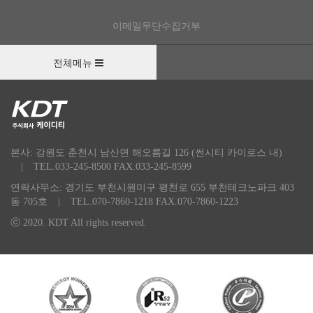
또한 국가 에너지 절감 목표 30%를 조기 달성하
기 위한 기반 기술을 꾸준히 발전시켜온 기업을
이메일무단수집거부
만나보겠습니다.
전체메뉴
[㈜케이디티 대표이사 권영복]
저희 회사는 1999년도에 설립하여 중소기업 벤처
기업 지정 및 품질경영시스템 인증을 획득했으며
기술신용보증기금에 우량기술기업 선정을 비롯
본사: 강원도 춘천시 남산면 해오름길 126 (썬시티 카이로스 내)
해서 각종 기술특허 인증을 기반으로 한 에너지
|
TEL.033-245-8500 FAX.033-245-8599
종합관리 전문기업으로 선도해나가고 있습니다.
연락사무소: 경기도 부천시원미구 평천로 655 부천테크노파크 403
동 705호
|
TEL.070-7860-1218 FAX.070-7860-1223
[내레이션]
ⓒ 2020. KDT All rights reserved.
종합 IT 솔루션 기업으로 입지를 다져온 이들은 2
011년 에너지 관리와 자동 제어가 동시에 가능한
신기념의 EMS를 개발했다.
[㈜케이디티 상무이사 노수덕]